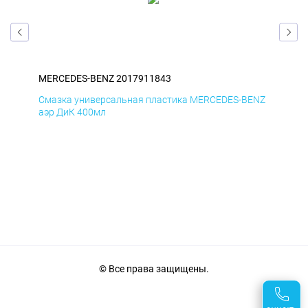
MERCEDES-BENZ 2017911843
ME
ENZ
Смазка универсальная пластика MERCEDES-BENZ
Сма
аэр ДиК 400мл
аэр
© Все права защищены.