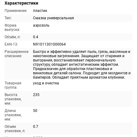
Характеристики
Применение:
пластик
Тип:
Смазка универсальная
Форма
аэрозоль
выпуска:
Объём, л:
0.4
EAN-13:
N91011301000064
Расширенное
Быстро и эффективно удаляет пыль, грязь, масляные и
описание:
никотиновые загрязнения. Защищает от старения и
выгорания, восстанавливает первоначальную
структуру, обладает антистатическим эффектом.
Предназначен для обработки пластиковых и
виниловых деталей салона. Подходит для молдингов и
бамперов. Обладает приятным ароматом клубники.
Товарная
уход и очистка
группа:
Высота
235
упаковки,
мм:
Длина
50
упаковки,
мм:
Объем
0.7
упаковки, л: