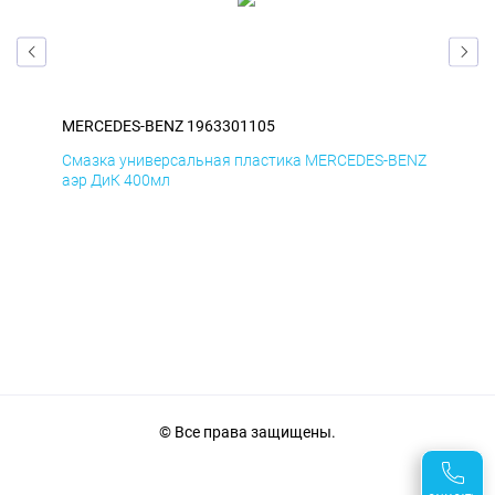
MERCEDES-BENZ 1963301105
ME
ENZ
Смазка универсальная пластика MERCEDES-BENZ
Сма
аэр ДиК 400мл
аэр
© Все права защищены.