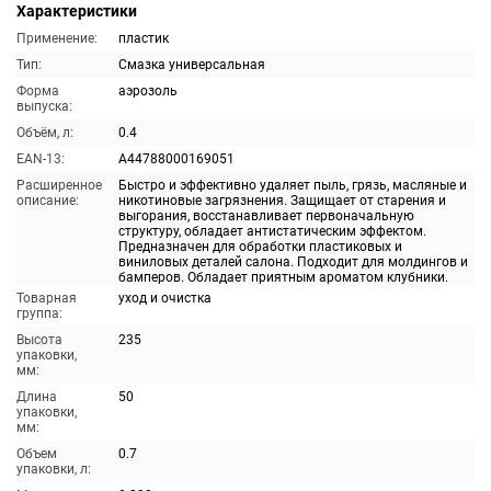
Характеристики
Применение:
пластик
Тип:
Смазка универсальная
Форма
аэрозоль
выпуска:
Объём, л:
0.4
EAN-13:
A44788000169051
Расширенное
Быстро и эффективно удаляет пыль, грязь, масляные и
описание:
никотиновые загрязнения. Защищает от старения и
выгорания, восстанавливает первоначальную
структуру, обладает антистатическим эффектом.
Предназначен для обработки пластиковых и
виниловых деталей салона. Подходит для молдингов и
бамперов. Обладает приятным ароматом клубники.
Товарная
уход и очистка
группа:
Высота
235
упаковки,
мм:
Длина
50
упаковки,
мм:
Объем
0.7
упаковки, л: