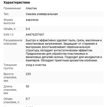
Характеристики
Применение:
пластик
Тип:
Смазка универсальная
Форма
аэрозоль
выпуска:
Объём, л:
0.4
EAN-13:
A4476207601
Расширенное
Быстро и эффективно удаляет пыль, грязь, масляные и
описание:
никотиновые загрязнения. Защищает от старения и
выгорания, восстанавливает первоначальную
структуру, обладает антистатическим эффектом.
Предназначен для обработки пластиковых и
виниловых деталей салона. Подходит для молдингов и
бамперов. Обладает приятным ароматом клубники.
Товарная
уход и очистка
группа:
Высота
235
упаковки,
мм:
Длина
50
упаковки,
мм:
Объем
0.7
упаковки, л: