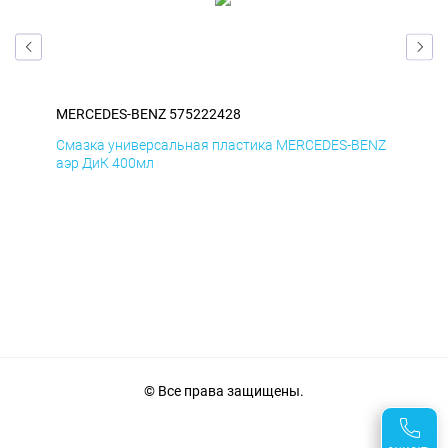
MERCEDES-BENZ 575222428
ME
ENZ
Смазка универсальная пластика MERCEDES-BENZ
Сма
аэр ДиК 400мл
аэр
© Все права защищены.