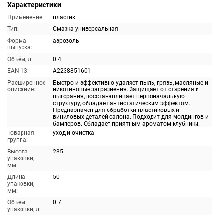
Характеристики
Применение:
пластик
Тип:
Смазка универсальная
Форма
аэрозоль
выпуска:
Объём, л:
0.4
EAN-13:
A2238851601
Расширенное
Быстро и эффективно удаляет пыль, грязь, масляные и
описание:
никотиновые загрязнения. Защищает от старения и
выгорания, восстанавливает первоначальную
структуру, обладает антистатическим эффектом.
Предназначен для обработки пластиковых и
виниловых деталей салона. Подходит для молдингов и
бамперов. Обладает приятным ароматом клубники.
Товарная
уход и очистка
группа:
Высота
235
упаковки,
мм:
Длина
50
упаковки,
мм:
Объем
0.7
упаковки, л: