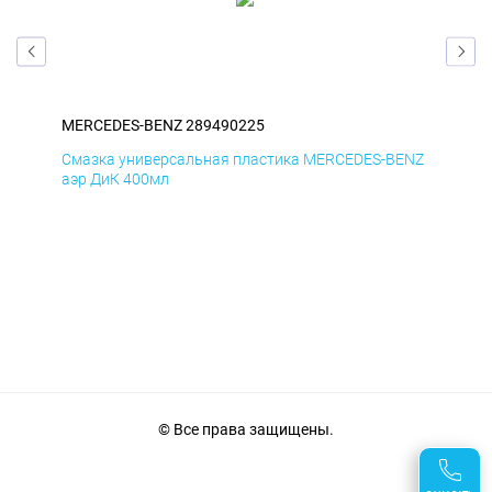
MERCEDES-BENZ 289490225
ME
ENZ
Смазка универсальная пластика MERCEDES-BENZ
Сма
аэр ДиК 400мл
аэр
© Все права защищены.