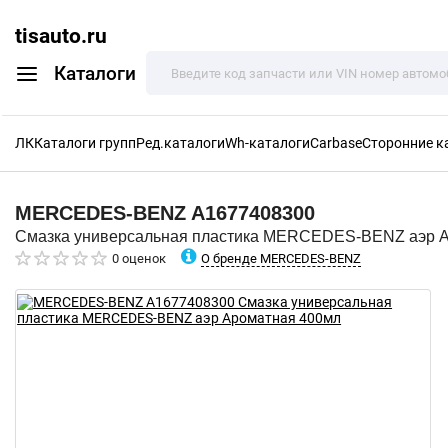
tisauto.ru
Каталоги
ЛК
Каталоги групп
Ред.каталоги
Wh-каталоги
Carbase
Сторонние к
MERCEDES-BENZ
A1677408300
Смазка универсальная пластика MERCEDES-BENZ аэр 
О бренде MERCEDES-BENZ
0 оценок