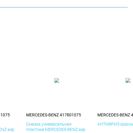
01075
MERCEDES-BENZ 417801075
MERCEDES-BENZ 
я
Смазка универсальная
АНТИФРИЗ красны
ENZ аэр
пластика MERCEDES-BENZ аэр