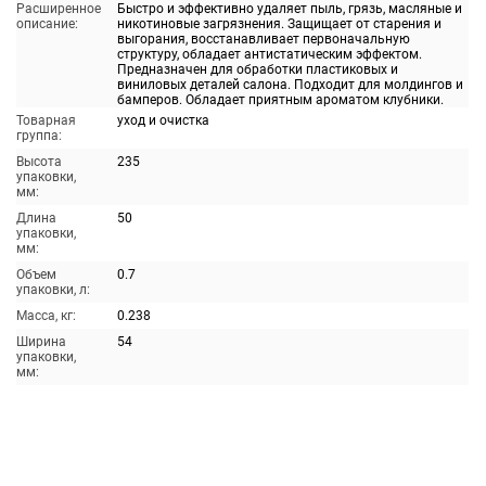
Расширенное
Быстро и эффективно удаляет пыль, грязь, масляные и
описание:
никотиновые загрязнения. Защищает от старения и
выгорания, восстанавливает первоначальную
структуру, обладает антистатическим эффектом.
Предназначен для обработки пластиковых и
виниловых деталей салона. Подходит для молдингов и
бамперов. Обладает приятным ароматом клубники.
Товарная
уход и очистка
группа:
Высота
235
упаковки,
мм:
Длина
50
упаковки,
мм:
Объем
0.7
упаковки, л:
Масса, кг:
0.238
Ширина
54
упаковки,
мм: