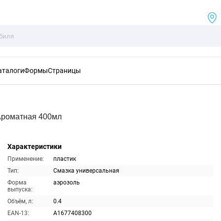
аталоги
Формы
Страницы
Ароматная 400мл
Характеристики
Применение:
пластик
Тип:
Смазка универсальная
Форма
аэрозоль
выпуска:
Объём, л:
0.4
EAN-13:
A1677408300