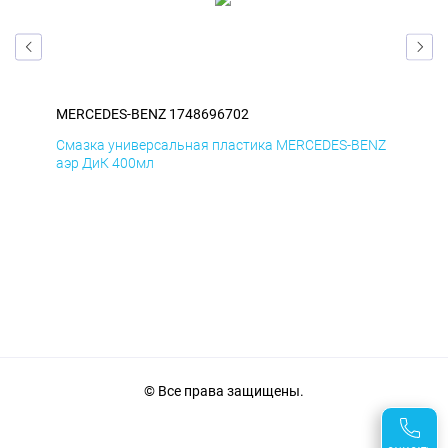
MERCEDES-BENZ 1748696702
ME
ENZ
Смазка универсальная пластика MERCEDES-BENZ
Сма
аэр ДиК 400мл
аэр
© Все права защищены.