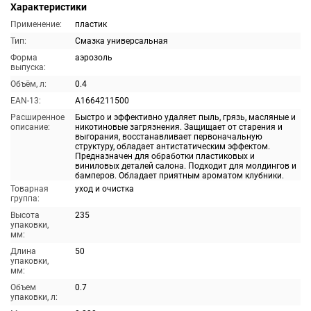
Характеристики
Применение:
пластик
Тип:
Смазка универсальная
Форма
аэрозоль
выпуска:
Объём, л:
0.4
EAN-13:
A1664211500
Расширенное
Быстро и эффективно удаляет пыль, грязь, масляные и
описание:
никотиновые загрязнения. Защищает от старения и
выгорания, восстанавливает первоначальную
структуру, обладает антистатическим эффектом.
Предназначен для обработки пластиковых и
виниловых деталей салона. Подходит для молдингов и
бамперов. Обладает приятным ароматом клубники.
Товарная
уход и очистка
группа:
Высота
235
упаковки,
мм:
Длина
50
упаковки,
мм:
Объем
0.7
упаковки, л: